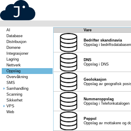
AI
Vare
Database
Bedrifter skandinavia
Distribusjon
Oppslag i bedriftsdatabasen
Domene
Integrasjoner
Lagring
DNS
Oppslag i DNS
Nettverk
Oppslag
Overvåkning
Geolokasjon
SMS
Oppslag av geografisk posi
Samhandling
Scanning
Nummeroppslag
Sikkerhet
Oppslag i Telefonkatalogen
VPS
Web
Peppol
Oppslag av mottakere og d