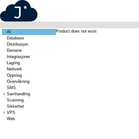
Product does not exist
AI
Database
Distribusjon
Domene
Integrasjoner
Lagring
Nettverk
Oppslag
Overvåkning
SMS
Samhandling
Scanning
Sikkerhet
VPS
Web