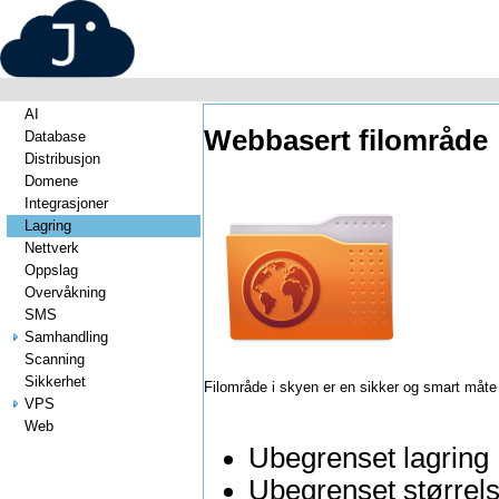
AI
Webbasert filområde
Database
Distribusjon
Domene
Integrasjoner
Lagring
Nettverk
Oppslag
Overvåkning
SMS
Samhandling
Scanning
Sikkerhet
Filområde i skyen er en sikker og smart måte
VPS
Web
Ubegrenset lagring
Ubegrenset størrelse