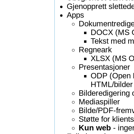
Gjenopprett slettede 
Apps
Dokumentredige
DOCX (MS O
Tekst med mar
Regneark
XLSX (MS Of
Presentasjoner
ODP (Open D
HTML/bilder
Bilderedigering 
Mediaspiller
Bilde/PDF-fremv
Støtte for klien
Kun web
- inge